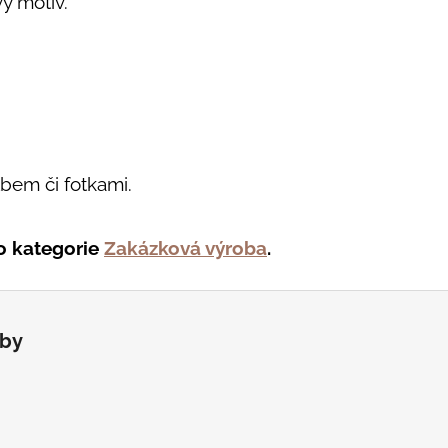
vý motiv.
bem či fotkami.
o kategorie
Zakázková výroba
.
tby