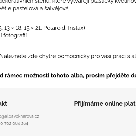
korativních stehů, které vytvářejí plastický květino
větle pastelová a šalvějová.
 13 × 18, 15 × 21, Polaroid, Instax)
fotografií
Naleznete zde chytré pomocníčky pro vaši práci s al
d rámec možností tohoto alba, prosím přejděte d
akt
Přijímáme online pla
o
@
albavoknerova.cz
20 702 084 264