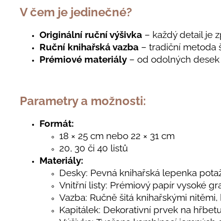
V čem je jedinečné?
Originální ruční výšivka
– každý detail je z
Ruční knihařská vazba
– tradiční metoda š
Prémiové materiály
– od odolných desek a
Parametry a možnosti:
Formát:
18 × 25 cm nebo 22 × 31 cm
20, 30 či 40 listů
Materiály:
Desky: Pevná knihařská lepenka pot
Vnitřní listy: Prémiový papír vysoké gr
Vazba: Ručně šitá knihařskými nitěmi,
Kapitálek: Dekorativní prvek na hřbetu