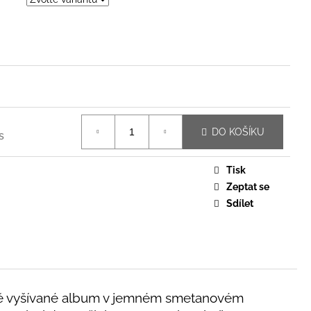
DO KOŠÍKU
s
Tisk
Zeptat se
Sdílet
 Ručně vyšívané album v jemném smetanovém