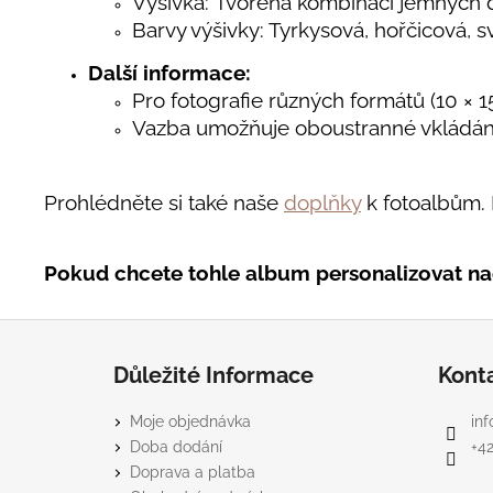
Výšivka: T
vořena kombinací jemných de
Barvy výšivky: Tyrkysová, hořčicová, s
Další informace:
Pro fotografie různých formátů (10 × 15,
Vazba umožňuje oboustranné vkládání 
Prohlédněte si také naše
doplňky
k fotoalbům. 
Pokud chcete tohle album personalizovat na
Z
á
Důležité Informace
Kont
p
a
Moje objednávka
inf
t
Doba dodání
+4
í
Doprava a platba