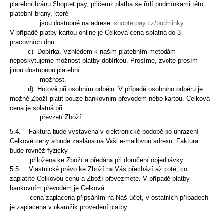
platební bránu Shoptet pay, přičemž platba se řídí podmínkami této
platební brány, které
jsou dostupné
na adrese:
shoptetpay.cz/podminky
.
V případě platby kartou online je Celková cena splatná do 3
pracovních dnů.
c) Dobírka. Vzhledem k našim platebním metodám
neposkytujeme možnost platby dobírkou. Prosíme, zvolte prosím
jinou dostupnou platební
možnost.
d) Hotově při osobním odběru. V případě osobního odběru je
možné Zboží platit pouze bankovním převodem nebo kartou. Celková
cena je splatná při
převzetí
Zboží.
5.4. Faktura bude vystavena v elektronické podobě po uhrazení
Celkové ceny a bude zaslána na Vaši e-mailovou adresu. Faktura
bude rovněž fyzicky
přiložena ke
Zboží a předána při doručení objednávky.
5.5. Vlastnické právo ke Zboží na Vás přechází až poté, co
zaplatíte Celkovou cenu a Zboží převezmete. V případě platby
bankovním převodem je Celková
cena
zaplacena připsáním na Náš účet, v ostatních případech
je zaplacena v okamžik provedení platby.