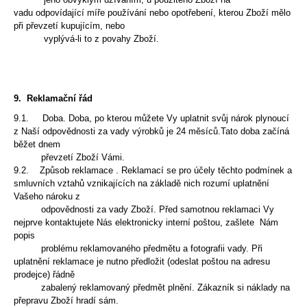
vadu odpovídající míře používání nebo opotřebení, kterou Zboží mělo
při převzetí kupujícím, nebo
vyplývá-li to z povahy Zboží.
9. Reklamační řád
9.1. Doba. Doba, po kterou můžete Vy uplatnit svůj nárok plynoucí
z Naší odpovědnosti za vady
výrobků je 24 měsíců.Tato doba začíná
běžet dnem
převzetí Zboží Vámi.
9.2. Způsob reklamace . Reklamací se pro účely těchto podmínek a
smluvních vztahů vznikajících na základě
nich rozumí uplatnění
Vašeho nároku z
odpovědnosti za vady Zboží. Před samotnou reklamaci Vy
nejprve kontaktujete Nás elektronicky interní poštou, zašlete Nám
popis
problému reklamovaného
předmětu a fotografii vady. Při
uplatnění reklamace je nutno předložit (odeslat poštou na adresu
prodejce) řádně
zabalený reklamovaný předmět plnění. Zákazník si náklady na
přepravu Zboží hradí sám.