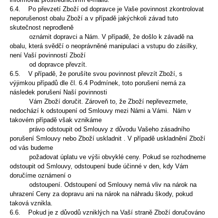
6.4. Po převzetí Zboží od dopravce je Vaše povinnost zkontrolovat
neporušenost obalu Zboží a v případě jakýchkoli závad tuto
skutečnost neprodleně
oznámit dopravci a Nám. V případě, že došlo k závadě na
obalu, která svědčí o neoprávněné manipulaci a vstupu do zásilky,
není Vaší povinností Zboží
od dopravce převzít.
6.5. V případě, že porušíte svou povinnost převzít Zboží, s
výjimkou případů dle čl. 6.4 Podmínek, toto porušení nemá za
následek porušení Naší povinnosti
Vám Zboží doručit. Zároveň to, že Zboží nepřevezmete,
nedochází k odstoupení od Smlouvy mezi Námi a Vámi. Nám v
takovém případě však vznikáme
právo odstoupit od Smlouvy z důvodu Vašeho zásadního
porušení Smlouvy nebo Zboží uskladnit . V případě uskladnění Zboží
od vás budeme
požadovat úplatu ve výši obvyklé ceny. Pokud se rozhodneme
odstoupit od Smlouvy, odstoupení bude účinné v den, kdy Vám
doručíme oznámení o
odstoupení. Odstoupení od Smlouvy nemá vliv na nárok na
uhrazení Ceny za dopravu ani na nárok na náhradu škody, pokud
taková vznikla.
6.6. Pokud je z důvodů vzniklých na Vaší straně Zboží doručováno