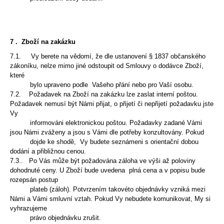
7 .
Zboží na zakázku
7.1. Vy berete na vědomí, že dle ustanovení § 1837 občanského
zákoníku, nelze mimo jiné odstoupit od S
mlouvy o dodávce Zboží,
které
bylo upraveno podle Vašeho přání nebo pro Vaší osobu.
7.2. Požadavek na Zboží na zakázku lze zaslat interní poštou.
Požadavek nemusí být Námi přijat, o přijetí
či nepřijetí požadavku jste
Vy
informováni elektronickou poštou. Požadavky zadané Vámi
jsou Námi
zváženy a jsou s Vámi dle potřeby konzultovány. Pokud
dojde ke shodě, Vy budete
seznámeni s orientační dobou
dodání a přibližnou cenou.
7.3.. Po Vás může být požadována záloha ve výši až poloviny
dohodnuté ceny. U Zboží bude uvedena
plná cena a v popisu bude
rozepsán postup
plateb (záloh). Potvrzením takovéto objednávky vzniká mezi
Námi
a Vámi smluvní vztah. Pokud Vy nebudete komunikovat, My si
vyhrazujeme
právo objednávku zrušit.