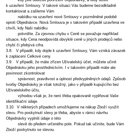
k uzavření Smlouvy. V takové situaci Vás budeme bezodkladně
kontaktovat a zašleme Vám
nabídku na uzavření
nové Smlouvy v pozměněné podobě
oproti Objednávce. Nová Smlouva je v takovém případě uzavřena ve
chvíli, kdy Naši nabídku
potvrdíte. Za zjevnou chybu
v Ceně se považuje například
situace, kdy Cena neodpovídá obvyklé ceně u jiných prodejců nebo
chybí či přebývá cifra.
3.8. V případě, kdy dojde k uzavření Smlouvy, Vám vzniká závazek
k zaplacení Celkové ceny.
3.9. V případě, že máte zřízen Uživatelský účet, můžete učinit
Objednávku jeho prostřednictvím. I v takovém případě máte ale
povinnost zkontrolovat
správnost,
pravdivost a úplnost předvyplněných údajů. Způsob
tvorby Objednávky je však totožný, jako v případě kupujícího bez
Uživatelského účtu,
výhodou však je, že
není třeba opakovaně vyplňovat Vaše
identifikační údaje.
3.10. V některých případech umožňujeme na nákup Zboží využít
slevu. Pro poskytnutí slevy je třeba, abyste v rámci návrhu
Objednávky vyplnili údaje o této
slevě do
předem určeného pole. Pokud tak učiníte, bude Vám
Zboží poskytnuto se slevou.