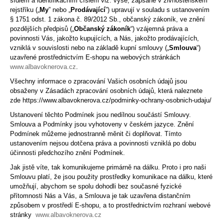
sídlem a identifikačním číslem viz. výše, zapsané v živnostenském
a
rejstříku
(„
My
” nebo „
Prodávající
”) upravují v souladu s ustanovením
§ 1751 odst. 1 zákona č. 89/2012 Sb., občanský zákoník, ve znění
j
pozdějších předpisů („
Občanský zákoník
“) vzájemná práva a
í
povinnosti Vás, jakožto kupujících, a Nás, jakožto prodávajících,
vzniklá v souvislosti nebo na základě kupní smlouvy („
Smlouva
“)
t
uzavřené prostřednictvím E-shopu na webových stránkách
?
www.albavoknerova.cz
.
Všechny informace o zpracování Vašich osobních údajů jsou
obsaženy v Zásadách zpracování osobních údajů, která naleznete
zde https://www.albavoknerova.cz/podminky-ochrany-osobnich-udaju/
Ustanovení těchto Podmínek jsou nedílnou součástí Smlouvy.
HLEDAT
Smlouva a Podmínky jsou vyhotoveny v českém jazyce. Znění
Podmínek můžeme jednostranně měnit či doplňovat. Tímto
ustanovením nejsou dotčena práva a povinnosti vzniklá po dobu
účinnosti předchozího znění Podmínek.
D
Jak jistě víte, tak komunikujeme primárně na dálku. Proto i pro naši
o
Smlouvu platí, že jsou použity prostředky komunikace na dálku, které
p
umožňují, abychom se spolu dohodli bez současné fyzické
o
přítomnosti Nás a Vás, a Smlouva je tak uzavřena distančním
r
způsobem v prostředí E-shopu, a to prostřednictvím rozhraní webové
u
stránky
www.albavoknerova.cz