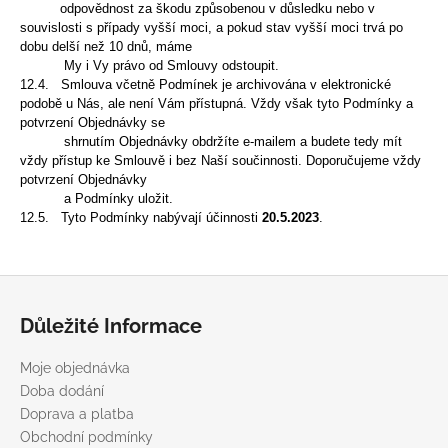
odpovědnost za škodu způsobenou v důsledku nebo v
souvislosti s případy vyšší moci, a pokud stav vyšší moci trvá po
dobu delší než 10 dnů, máme
My i Vy
právo od Smlouvy odstoupit.
12.4. Smlouva včetně Podmínek je archivována v elektronické
podobě u Nás, ale není Vám přístupná. Vždy
však tyto Podmínky a
potvrzení Objednávky se
shrnutím Objednávky obdržíte e-mailem a budete tedy
mít
vždy přístup ke Smlouvě i bez Naší součinnosti. Doporučujeme vždy
potvrzení Objednávky
a Podmínky uložit.
12.5. Tyto Podmínky nabývají účinnosti
20.5.2023
.
Z
á
Důležité Informace
p
a
Moje objednávka
t
Doba dodání
í
Doprava a platba
Obchodní podmínky