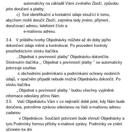
automaticky na základě
Vámi zvolného Zboží, způsobu
jeho doručení a platby;
c) Své identifikační a kontaktní údaje sloužící k tomu,
abychom mohli doručit Zboží, zejména tedy jméno, příjmení,
doručovací adresu, telefonní číslo a
e-mailovou adresu.
3.4. V průběhu tvorby Objednávky můžete až do doby jejího
dokončení údaje měnit a kontrolovat. Po provedení kontroly
prostřednictvím stisku tlačítka
,,Objednat
s povinností platby“ Objednávku dokončíte.
Stisknutím tlačítka ,, Objednat s povinností platby ’’ se automaticky
potvrzuje souhlas
s obchodními podmínkami a
podmínkami ochrany osobních
údajů, v opačném případě nebude možné Objednávku dokončit. Po
stisku tlačítka
„ Objednat s povinností platby “ budou všechny
vyplněné
informace odeslány přímo Nám.
3.5. Vaši Objednávku Vám v co nejkratší době poté, kdy Nám bude
doručena, potvrdíme zprávou odeslanou na Vaši e-mailovou adresu
zadanou
v Objednávce.
Součástí potvrzení bude shrnutí Objednávky a
tyto Podmínky formou přílohy e-mailové zprávy. Podmínky ve znění
účinném ke dni