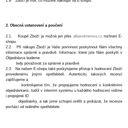
1.9. Zboží je vše, co můžete nakoupit na E-shopu.
2.
Obecná ustanovení a poučení
2.1.
Koupě Zboží je možná jen přes
albavoknerova.cz
rozhraní E-
shopu.
2.2. Při nákupu Zboží je Vaše povinnost poskytnout Nám všechny
informace správně a pravdivě. Informace, které jste Nám poskytli v
Objednávce budeme
tedy považovat za správné a pravdivé.
2.3. Na našem E-shopu také poskytujeme přístup k hodnocení Zboží
provedenému jinými spotřebiteli. Autenticitu takových recenzí
zajišťujeme a
kontrolujeme tím, že propojujeme hodnocení s konkrétními
objednávkami, tudíž v interním systému u každého hodnocení vidíme
i propojené ID
objednávky, a tak jsme schopni ověřit a prokázat, že recenze
pochází od reálného spotřebitele.