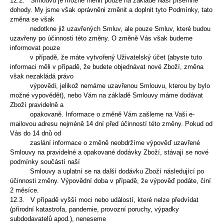
12.2. Smlouvu je možné měnit pouze na základě Naší písemné
dohody. My jsme však oprávněni změnit a
doplnit tyto Podmínky, tato
změna se však
nedotkne již uzavřených Smluv, ale pouze Smluv, které budou
uzavřeny po účinnosti této změny. O změně Vás však budeme
informovat pouze
v případě, že máte
vytvořený Uživatelský účet (abyste tuto
informaci měli v případě, že budete objednávat nové Zboží,
změna
však nezakládá právo
výpovědi, jelikož nemáme uzavřenou Smlouvu, kterou by bylo
možné
vypovědět), nebo Vám na základě Smlouvy máme dodávat
Zboží pravidelně a
opakovaně. Informace o
změně Vám zašleme na Vaši e-
mailovou adresu nejméně 14 dní před účinností této změny. Pokud od
Vás
do 14 dnů od
zaslání informace o změně neobdržíme výpověď uzavřené
Smlouvy na pravidelné a
opakované dodávky Zboží, stávají se nové
podmínky součástí naší
Smlouvy a uplatní se na další dodávku
Zboží následující po
účinnosti změny. Výpovědní doba v případě, že výpověď podáte, činí
2 měsíce.
12.3. V případě vyšší moci nebo událostí, které nelze předvídat
(přírodní katastrofa, pandemie, provozní
poruchy, výpadky
subdodavatelů apod.), neneseme