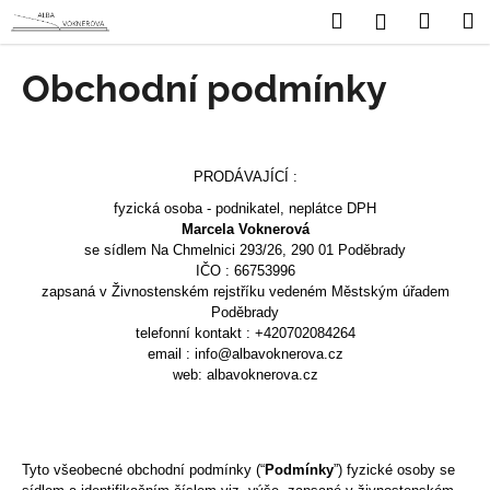
K
Přejít
Hledat
Nákup
M
Přihlášení
na
o
obsah
Zpět
Zpět
košík
š
Obchodní podmínky
í
C
k
o
p
PRODÁVAJÍCÍ :
o
fyzická osoba - podnikatel, neplátce DPH
t
Marcela Voknerová
se sídlem Na Chmelnici 293/26, 290 01 Poděbrady
ř
IČO : 66753996
e
zapsaná v Živnostenském rejstříku vedeném Městským úřadem
b
Poděbrady
telefonní kontakt : +420702084264
u
email : info
@albavoknerova.cz
j
web: albavoknerova.cz
e
t
e
Tyto všeobecné obchodní podmínky (“
Podmínky
”) fyzické osoby se
n