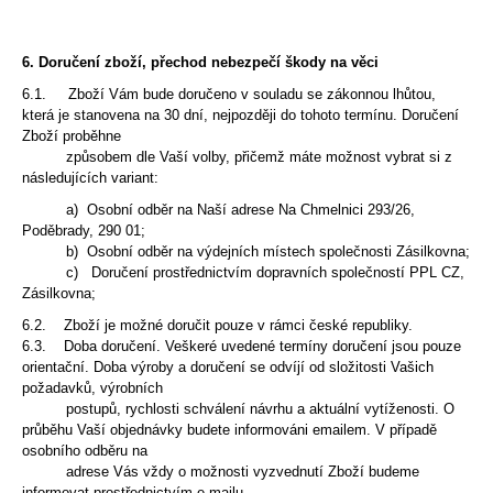
6. Doručení zboží, přechod nebezpečí škody na věci
6.1. Zboží Vám bude doručeno v souladu se zákonnou lhůtou,
která je stanovena na 30 dní, nejpozději do tohoto termínu. Doručení
Zboží proběhne
způsobem dle Vaší volby, přičemž máte možnost vybrat si z
následujících variant:
a) Osobní odběr na Naší adrese Na Chmelnici 293/26,
Poděbrady, 290 01;
b) Osobní odběr na výdejních místech společnosti Zásilkovna;
c) Doručení prostřednictvím dopravních společností PPL CZ,
Zásilkovna;
6.2. Zboží je možné doručit pouze v rámci české republiky.
6.3. Doba doručení. Veškeré uvedené termíny doručení jsou pouze
orientační. Doba výroby a doručení se odvíjí od složitosti Vašich
požadavků, výrobních
postupů, rychlosti schválení návrhu a aktuální vytíženosti. O
průběhu Vaší objednávky budete informováni emailem. V případě
osobního odběru na
adrese Vás vždy o možnosti vyzvednutí Zboží budeme
informovat prostřednictvím e-mailu.