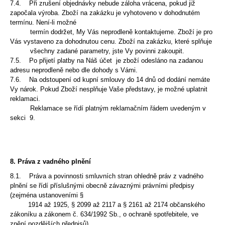
7.4. Při zrušení objednávky nebude záloha vrácena, pokud již
započala výroba. Zboží na zakázku je vyhotoveno
v dohodnutém
termínu. Není-li možné
termín dodržet, My Vás neprodleně kontaktujeme.
Zboží je pro
Vás vystaveno za dohodnutou cenu. Zboží na zakázku, které splňuje
všechny zadané
parametry, jste Vy povinni zakoupit.
7.5. Po přijetí platby na Náš účet je zboží odesláno na zadanou
adresu neprodleně nebo dle dohody
s Vámi.
7.6. Na odstoupení od kupní smlouvy do 14 dnů od dodání nemáte
Vy nárok. Pokud Zboží nesplňuje Vaše
představy, je možné uplatnit
reklamaci.
Reklamace se řídí platným reklamačním řádem uvedeným v
sekci 9.
8.
Práva z vadného plnění
8.1. Práva a povinnosti smluvních stran ohledně práv z vadného
plnění se řídí příslušnými obecně závaznými
právními předpisy
(zejména ustanoveními §
1914 až 1925, § 2099 až 2117 a § 2161 až 2174 občanského
zákoníku a zákonem č. 634/1992 Sb., o ochraně spotřebitele, ve
znění pozdějších předpisů).