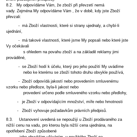
8.2. My odpovídáme Vám, že zboží při převzetí nemá
vady. Zejména My odpovídáme Vám
, že v době, kdy jste Zboží
převzali:
- má Zboží vlastnosti, které si strany ujednaly, a chybí-li
ujednání,
- má takové vlastnosti, které jsme My popsali nebo které jste
Vy očekávali
s ohledem na povahu zboží a na základě reklamy jimi
prováděné,
- se Zboží hodí k účelu, který pro jeho použití My uvádíme
nebo ke kterému se zboží tohoto druhu obvykle používá,
- Zboží odpovídá jakostí nebo provedením smluvenému
vzorku nebo předloze, byla-li jakost nebo
provedení určeno podle smluveného vzorku nebo předlohy,
- je Zboží v odpovídajícím množství, míře nebo hmotnosti
- Zboží vyhovuje požadavkům právních předpisů.
8.3. Ustanovení uvedená se nepoužijí u Zboží prodávaného za
nižší cenu na vadu, pro kterou byla nižší cena
ujednána, na
opotřebení Zboží způsobené
jeho obvyklým užíváním, u použitého Zboží na