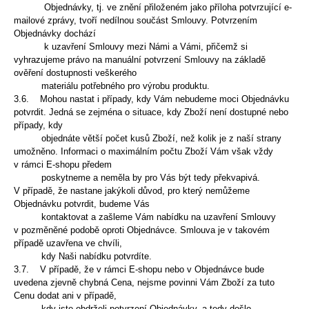
Objednávky, tj. ve znění
přiloženém jako příloha potvrzující e-
mailové zprávy, tvoří nedílnou součást Smlouvy. Potvrzením
Objednávky dochází
k uzavření Smlouvy mezi Námi a Vámi,
přičemž si
vyhrazujeme právo na manuální potvrzení Smlouvy na základě
ověření dostupnosti veškerého
materiálu potřebného pro výrobu produktu.
3.6. Mohou nastat i případy, kdy Vám nebudeme moci Objednávku
potvrdit. Jedná se zejména o situace, kdy Zboží není dostupné nebo
případy, kdy
objednáte větší
počet kusů Zboží, než kolik je z naší strany
umožněno. Informaci o maximálním počtu Zboží Vám však vždy
v rámci E-shopu předem
poskytneme a neměla by
pro Vás být tedy překvapivá.
V případě, že nastane jakýkoli důvod, pro který nemůžeme
Objednávku potvrdit, budeme Vás
kontaktovat a zašleme Vám nabídku
na uzavření Smlouvy
v pozměněné podobě oproti Objednávce. Smlouva je v takovém
případě uzavřena ve chvíli,
kdy Naši nabídku potvrdíte.
3.7. V případě, že v rámci E-shopu nebo v Objednávce bude
uvedena zjevně chybná Cena, nejsme povinni Vám Zboží za tuto
Cenu dodat ani v případě,
kdy jste
obdrželi potvrzení Objednávky, a tedy došlo