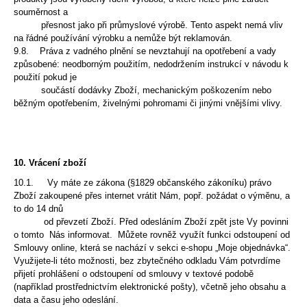
souměrnost a
přesnost jako při průmyslové výrobě. Tento
aspekt nemá vliv
na řádné používání výrobku a nemůže být reklamován.
9.8. Práva z vadného plnění se nevztahují na opotřebení a vady
způsobené: neodborným použitím,
nedodržením instrukcí v návodu k
použití pokud je
součástí dodávky Zboží, mechanickým poškozením nebo
běžným opotřebením,
živelnými pohromami či jinými vnějšími vlivy.
10. Vrácení zboží
10.1. Vy máte ze zákona (§1829 občanského zákoníku) právo
Zboží zakoupené přes internet vrátit Nám
, popř. požádat o výměnu, a
to do 14 dnů
od převzetí Zboží. Před odesláním Zboží zpět jste Vy
povinni
o tomto Nás informovat. Můžete rovněž využít funkci odstoupení od
Smlouvy online, která se nachází v sekci e-shopu „Moje objednávka“.
Využijete-li této možnosti, bez zbytečného odkladu Vám potvrdíme
přijetí prohlášení o odstoupení od smlouvy v textové podobě
(například prostřednictvím elektronické pošty), včetně jeho obsahu a
data a času jeho odeslání.