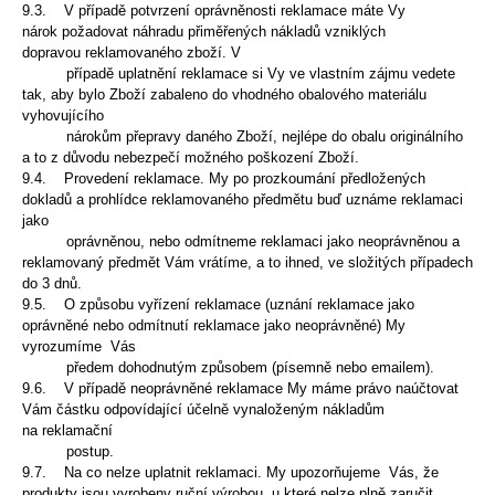
9.3. V případě potvrzení oprávněnosti reklamace máte Vy
nárok požadovat náhradu přiměřených nákladů
vzniklých
dopravou reklamovaného zboží. V
případě uplatnění reklamace si Vy ve vlastním zájmu
vedete
tak, aby bylo Zboží zabaleno do vhodného obalového materiálu
vyhovujícího
nárokům přepravy
daného Zboží, nejlépe do obalu originálního
a to z důvodu nebezpečí možného poškození Zboží.
9.4. Provedení reklamace. My po prozkoumání předložených
dokladů a prohlídce reklamovaného
předmětu buď uznáme reklamaci
jako
oprávněnou, nebo odmítneme reklamaci jako neoprávněnou a
reklamovaný předmět Vám vrátíme, a to ihned, ve složitých případech
do 3 dnů.
9.5. O způsobu vyřízení reklamace (uznání reklamace jako
oprávněné nebo odmítnutí reklamace jako
neoprávněné) My
vyrozumíme Vás
předem dohodnutým způsobem (písemně nebo emailem).
9.6. V případě neoprávněné reklamace My máme právo naúčtovat
Vám částku odpovídající účelně
vynaloženým nákladům
na reklamační
postup.
9.7. Na co nelze uplatnit reklamaci. My upozorňujeme Vás, že
produkty jsou vyrobeny
ruční výrobou, u které nelze plně zaručit