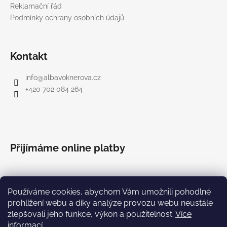
Reklamační řád
Podmínky ochrany osobních údajů
Kontakt
info
@
albavoknerova.cz
+420 702 084 264
Přijímáme online platby
Používáme cookies, abychom Vám umožnili pohodlné
prohlížení webu a díky analýze provozu webu neustále
zlepšovali jeho funkce, výkon a použitelnost.
Více
informací