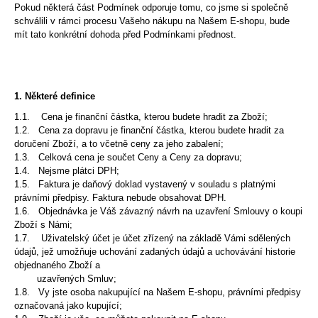
č
Pokud některá část Podmínek odporuje tomu, co jsme si společně
u
schválili v rámci procesu Vašeho nákupu na Našem E-shopu, bude
j
mít tato konkrétní dohoda před Podmínkami přednost.
e
m
e
1. Některé definice
1.1. Cena je finanční částka, kterou budete hradit za Zboží;
1.2. Cena za dopravu je finanční částka, kterou budete hradit za
doručení Zboží, a to včetně ceny za jeho zabalení;
1.3. Celková cena je součet Ceny a Ceny za dopravu;
1.4. Nejsme plátci DPH;
1.5. Faktura je daňový doklad vystavený v souladu s platnými
právními předpisy. Faktura nebude obsahovat DPH.
1.6. Objednávka je Váš závazný návrh na uzavření Smlouvy o koupi
Zboží s Námi;
1.7.
Uživatelský účet je účet zřízený na základě Vámi sdělených
údajů, jež umožňuje uchování zadaných údajů a uchovávání historie
objednaného Zboží a
uzavřených Smluv;
1.8. Vy jste osoba nakupující na Našem E-shopu, právními předpisy
označovaná jako kupující;