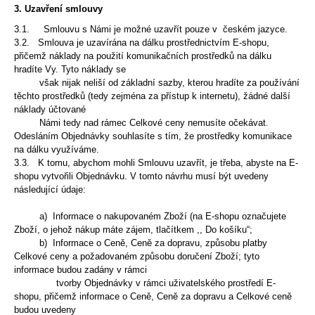
3. Uzavření smlouvy
3.1.
Smlouvu s Námi je možné uzavřít pouze v českém jazyce.
3.2. Smlouva je uzavírána na dálku prostřednictvím E-shopu,
přičemž náklady na použití komunikačních prostředků na dálku
hradíte Vy. Tyto náklady se
však nijak
neliší od základní sazby, kterou hradíte za používání
těchto prostředků (tedy zejména za přístup k internetu), žádné další
náklady účtované
Námi tedy nad rámec
Celkové ceny nemusíte očekávat.
Odesláním Objednávky souhlasíte s tím, že prostředky komunikace
na dálku využíváme.
3.3. K tomu, abychom mohli Smlouvu uzavřít, je třeba, abyste na E-
shopu vytvořili Objednávku. V tomto návrhu musí být uvedeny
následující údaje:
a) Informace o nakupovaném Zboží (na E-shopu označujete
Zboží, o jehož nákup máte zájem, tlačítkem ,, Do košíku“;
b) Informace o Ceně, Ceně za dopravu, způsobu platby
Celkové ceny a požadovaném způsobu doručení Zboží; tyto
informace budou zadány v rámci
tvorby
Objednávky v rámci uživatelského prostředí E-
shopu, přičemž informace o Ceně, Ceně za dopravu a Celkové ceně
budou uvedeny