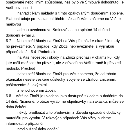
opakovaně nebo jiným způsobem, než bylo ve Smlouvě dohodnuto, je
Vaší povinností
nahradit Nám náklady s tímto opakovaným doručením spojené.
Platební údaje pro zaplacení těchto nákladů Vám zašleme na Vaši e-
mailovou
adresu uvedenou ve Smlouvě a jsou splatné 14 dnů od
doručení e-mailu.
6.7. Nebezpečí škody na Zboží na Vás přechází v okamžiku, kdy
ho převezmete. V případě, kdy Zboží nepřevezmete, s výjimkou
případů dle čl. 6.4. Podmínek,
na Vás nebezpečí škody na Zboží přechází v okamžiku, kdy
jste měli možnost ho převzít, ale z důvodů na Vaší straně k převzetí
nedošlo. Přechod
nebezpečí škody na Zboží pro Vás znamená, že od tohoto
okamžiku nesete veškeré důsledky spojené se ztrátou, zničením,
poškozením či jakýmkoli
znehodnocením Zboží.
6.8. Většina Zboží je uvedena jako dostupná skladem s dodáním do
14 dnů. Nicméně, protože vyrábíme objednávky na zakázku, může se
doba čekání
někdy prodloužit a to především z důvodu opožděné dodávky
materiálu pro výrobu. V takových případech Vás vždy budeme
informovat o případném
prodloužení doby dodání.