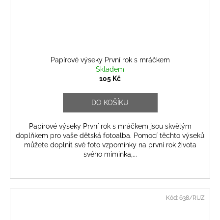
Papírové výseky První rok s mráčkem
Skladem
105 Kč
DO KOŠÍKU
Papírové výseky První rok s mráčkem jsou skvělým
doplňkem pro vaše dětská fotoalba. Pomocí těchto výseků
můžete doplnit své foto vzpomínky na první rok života
svého miminka,...
Kód:
638/RUZ