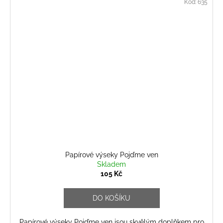
Kód:
635
Papírové výseky Pojďme ven
Skladem
105 Kč
DO KOŠÍKU
Papírové výseky Pojďme ven jsou skvělým doplňkem pro