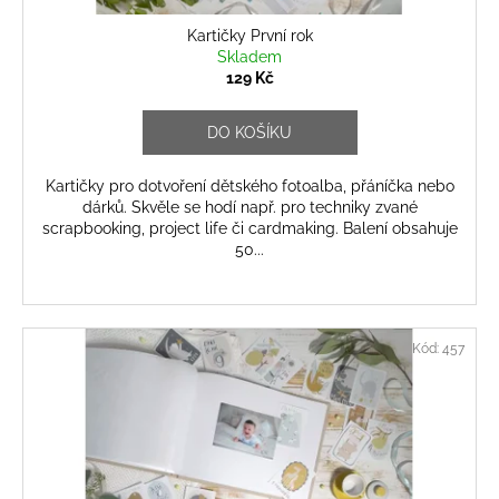
Kartičky První rok
Skladem
129 Kč
DO KOŠÍKU
Kartičky pro dotvoření dětského fotoalba, přáníčka nebo
dárků. Skvěle se hodí např. pro techniky zvané
scrapbooking, project life či cardmaking. Balení obsahuje
50...
Kód:
457