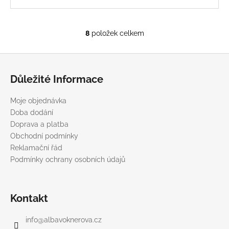
8
položek celkem
O
v
Z
l
á
á
Důležité Informace
d
p
a
a
Moje objednávka
c
t
Doba dodání
í
í
Doprava a platba
p
Obchodní podmínky
r
Reklamační řád
v
Podmínky ochrany osobních údajů
k
y
v
ý
Kontakt
p
i
info
@
albavoknerova.cz