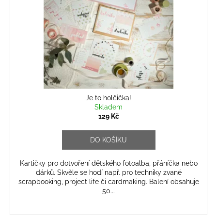
k
p
a
t
r
j
ů
o
í
d
t
u
?
k
t
ů
Je to holčička!
Skladem
HLEDAT
129 Kč
DO KOŠÍKU
D
Kartičky pro dotvoření dětského fotoalba, přáníčka nebo
o
dárků. Skvěle se hodí např. pro techniky zvané
p
scrapbooking, project life či cardmaking. Balení obsahuje
o
50...
r
u