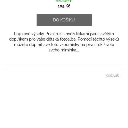
Skladem
105 Kč
DO KOŠÍKU
Papírové výseky První rok s hvězdičkami jsou skvělým
doplňkem pro vaše dětská fotoalba. Pomocí těchto výseků
můžete doplnit své foto vzpomínky na první rok života
svého miminka,...
Kód:
626