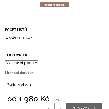
č
u
j
e
m
e
POČET LISTŮ
TEXT UVNITŘ
Možnosti doručení
Zvolte variantu
od
1 980 Kč
/ ks
Měrná
DO KOŠÍKU