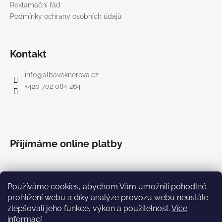
Reklamační řád
Podmínky ochrany osobních údajů
Kontakt
info
@
albavoknerova.cz
+420 702 084 264
Přijímáme online platby
Používáme cookies, abychom Vám umožnili pohodlné
prohlížení webu a díky analýze provozu webu neustále
zlepšovali jeho funkce, výkon a použitelnost.
Více
informací