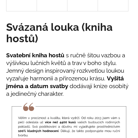
a
j
í
Svázaná louka (kniha
t
hostů)
?
Svatební kniha hostů
s ručně šitou vazbou a
výšivkou lučních květů a trav v boho stylu.
Jemný design inspirovaný rozkvetlou loukou
HLEDAT
vyzařuje harmonii a přirozenou krásu.
Vyšitá
jména a datum svatby
dodávají knize osobitý
a jedinečný charakter.
D
o
p
o
r
u