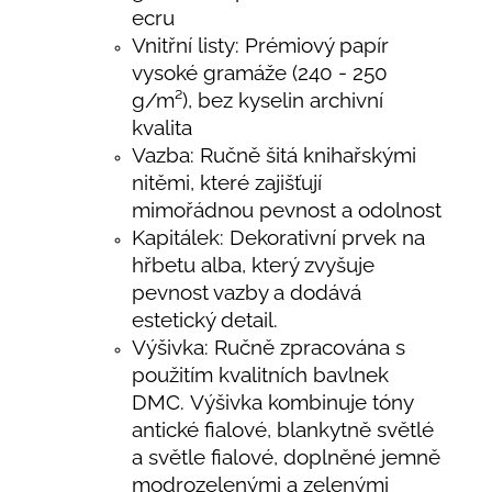
ecru
Vnitřní listy: Prémiový papír
vysoké gramáže (240 - 250
g/m²), bez kyselin archivní
kvalita
Vazba: Ručně šitá knihařskými
nitěmi, které zajišťují
mimořádnou pevnost a odolnost
Kapitálek: Dekorativní prvek na
hřbetu alba, který zvyšuje
pevnost vazby a dodává
estetický detail.
Výšivka: Ručně zpracována s
použitím kvalitních bavlnek
DMC. Výšivka kombinuje tóny
antické fialové, blankytně světlé
a světle fialové, doplněné jemně
modrozelenými a zelenými