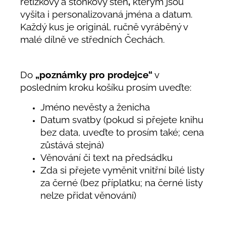
řetízkový a stonkový steh
,
kterým jsou
vyšita i personalizovaná jména a datum.
Každý kus je originál, ručně vyráběný v
malé dílně ve středních Čechách.
Do
„poznámky pro prodejce“
v
posledním kroku košíku prosím uveďte:
Jméno nevěsty a ženicha
Datum svatby (pokud si přejete knihu
bez data, uveďte to prosím také; cena
zůstává stejná)
Věnování či text na předsádku
Zda si přejete vyměnit vnitřní bílé listy
za černé (bez příplatku; na černé listy
nelze přidat věnování)