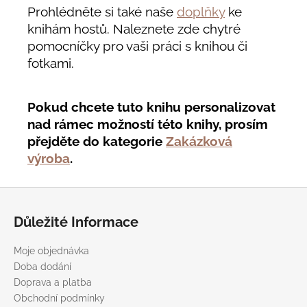
Prohlédněte si také naše
doplňky
ke
knihám hostů. Naleznete zde chytré
pomocníčky pro vaši práci s knihou či
fotkami.
Pokud chcete tuto knihu personalizovat
nad rámec možností této knihy, prosím
přejděte do kategorie
Zakázková
výroba
.
Z
á
Důležité Informace
p
a
Moje objednávka
t
Doba dodání
í
Doprava a platba
Obchodní podmínky